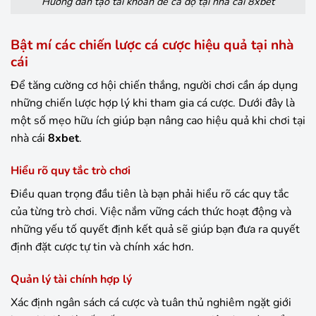
Hướng dẫn tạo tài khoản để cá độ tại nhà cái 8xbet
Bật mí các chiến lược cá cược hiệu quả tại nhà
cái
Để tăng cường cơ hội chiến thắng, người chơi cần áp dụng
những chiến lược hợp lý khi tham gia cá cược. Dưới đây là
một số mẹo hữu ích giúp bạn nâng cao hiệu quả khi chơi tại
nhà cái
8xbet
.
Hiểu rõ quy tắc trò chơi
Điều quan trọng đầu tiên là bạn phải hiểu rõ các quy tắc
của từng trò chơi. Việc nắm vững cách thức hoạt động và
những yếu tố quyết định kết quả sẽ giúp bạn đưa ra quyết
định đặt cược tự tin và chính xác hơn.
Quản lý tài chính hợp lý
Xác định ngân sách cá cược và tuân thủ nghiêm ngặt giới