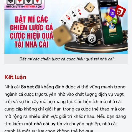
Bật mí các chiến lược cá cược hiệu quả tại nhà cái
Kết luận
Nhà cái
8xbet
đã khẳng định được vị thế vững mạnh trong
ngành cá cược trực tuyến nhờ vào chất lượng dịch vụ vượt
trội và sự tin cậy mà họ mang lại. Các tiện ích mà nhà cái
cung cấp không chỉ giới hạn trong cá cược thể thao mà còn
mở rộng ra nhiều lĩnh vực giải trí khác nhau. Nếu bạn đang
tìm kiếm một
nhà cái uy tín
và chuyên nghiệp, nhà cái
chính là một sự lựa chọn không thể bỏ qua.