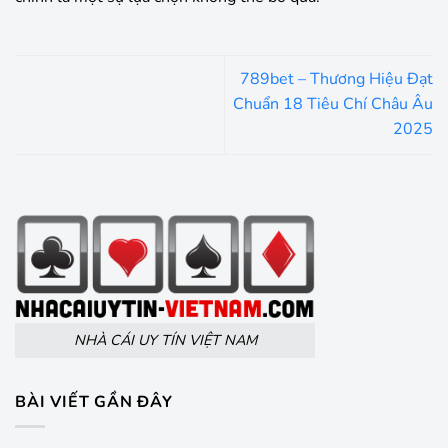
789bet – Thương Hiệu Đạt
Chuẩn 18 Tiêu Chí Châu Âu
2025
NHÀ CÁI UY TÍN VIỆT NAM
BÀI VIẾT GẦN ĐÂY