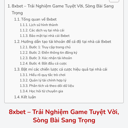
8xbet – Trải Nghiệm Game Tuyệt Vời, Sòng Bài Sang
Trọng
Tổng quan về 8xbet
Lịch sử hình thành
Các dịch vụ tại nhà cái
Bảo mật tại nhà cái 8xbet
Hướng dẫn tạo tài khoản để cá độ tại nhà cái 8xbet
Bước 1: Truy cập trang chủ
Bước 2: Điền thông tin đăng ký
Bước 3: Xác nhận tài khoản
Bước 4: Bắt đầu cá cược
Bật mí các chiến lược cá cược hiệu quả tại nhà cái
Hiểu rõ quy tắc trò chơi
Quản lý tài chính hợp lý
Phân tích và theo dõi dữ liệu
Học hỏi từ chuyên gia
Kết luận
8xbet – Trải Nghiệm Game Tuyệt Vời,
Sòng Bài Sang Trọng