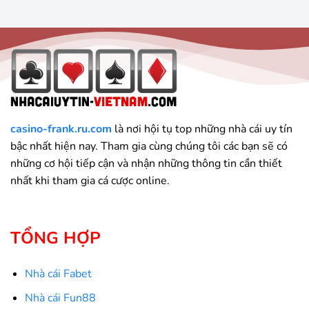
–
Đến
Luật
Cơ
Chơi
Hội
Và
Sinh
Hướng
Lời
Dẫn
Hấp
Chi
Dẫn
Tiết
Từ
A
Đến
casino-frank.ru.com
là nơi hội tụ top những nhà cái uy tín
Z
bậc nhất hiện nay. Tham gia cùng chúng tôi các bạn sẽ có
những cơ hội tiếp cận và nhận những thông tin cần thiết
nhất khi tham gia cá cược online.
TỔNG HỢP
Nhà cái Fabet
Nhà cái Fun88